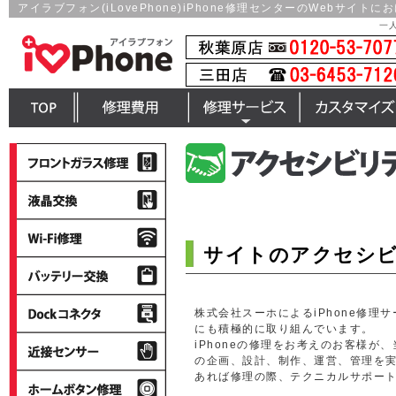
アイラブフォン(iLovePhone)iPhone修理センターのWebサイト
一
top
修理費用一覧
修理サービス
カスタマイズ
フ
ロ
ン
液
ト
晶
パ
交
wi-
ネ
換
fi
ル
サイトのアクセシ
修
修
バ
理
理
ッ
テ
dock
リ
株式会社スーホによるiPhone修理サ
コ
ー
にも積極的に取り組んでいます。
ネ
近
交
iPhoneの修理をお考えのお客様
ク
接
換
の企画、設計、制作、運営、管理を
タ
セ
あれば修理の際、テクニカルサポー
iPhone
ン
ホ