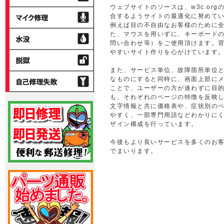
サ
ウェブサイトのソースは、w3c.orgのh
ー
マ
ー
合するようサイトの最適化に努めて
ム
イ
例えば目の不自由なお客様のために
ボ
ク
水
た、マウスを用いずに、キーボードの
タ
修
没
問い合わせ等）をご使用頂けます。
ン
理
やすいサイト作りを心がけています
修
脱
理
獄
また、サービス単位、故障箇所単位
自
なものにすると同時に、画面上部に
己
ことで、ユーザーの方が迷わずに目
修
も、それぞれのページの特徴を反映
理
文字情報と共に価格表や、症状別の
失
やすく、一部専門用語などわかりに
敗
ザイン構成を行っています。
今後もより良いサービスを多くのお
でまいります。