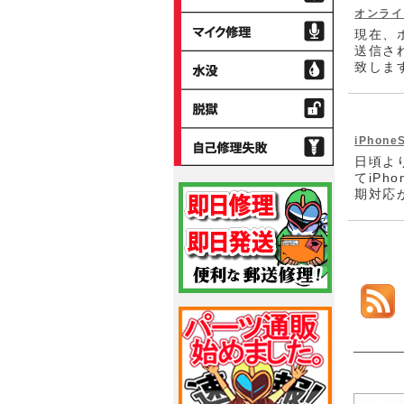
サ
オンライ
ー
マ
ー
ム
現在、
イ
ボ
送信さ
ク
水
タ
致します
修
没
ン
理
修
脱
理
獄
自
iPho
己
日頃より
修
てiP
理
期対応が
失
敗