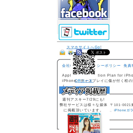
スマホサイトへGo!
会社概要
プライバシーポリシー
免責
AppleCare Protection P
iPhone、ディスプレイに傷が付く
QRコード
ん。
週刊アスキー7/29にも!
弊社サービスは様々な媒体
秋葉原本店 〒101-0021東
に掲載頂いています。
iPhone修理、iPho