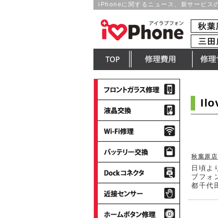
iPhoneに関するニュース、新サービ
top
修理費用一覧
修理サ
フ
ロ
Il
ン
液
ト
晶
パ
交
wi-
ネ
換
fi
ル
修
修
バ
理
理
ッ
秋葉原店
テ
dock
日頃よ
リ
コ
ブフォ
ー
ネ
都千代田
近
交
ク
接
換
タ
セ
iPhone
ン
ホ