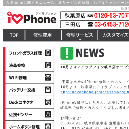
のiPhoneに関するニュース、新サービスの情報、お得なキャンペー
新規
top
修理費用一覧
修理サービス
カスタマイズ
フ
ロ
ン
液
ト
晶
10月よりアイラブフォン岐阜店オープ
パ
交
wi-
ネ
換
fi
ル
平素は当社のiPhone修理・カスタ
修
修
バ
10月より、岐阜県にアイラブフォンの
理
理
ッ
http://ilovephone.jp/accessmap/gif
テ
dock
リ
iPhone5修理はもちろん、水没してし
コ
ー
岐阜県で修理・カスタマイズをお考え
ネ
近
交
ク
接
換
お問い合せ:
タ
セ
〒502-0936 岐阜県岐阜市 萱場南1-11
iPhone
ン
TEL : 0120-49-8583 FAX : 058-2
ホ