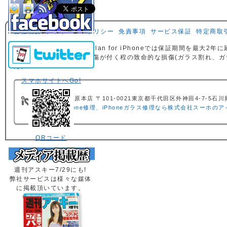
会社概要
プライバシーポリシー
免責事項
サービス保証
特定商取
AppleCare Protection Plan for iPhoneでは保証
iPhone、ディスプレイに傷が付く程の致命的な損傷(ガラス割れ、
ん。
スマホサイトへGo!
秋葉原本店 〒101-0021東京都千代田区外神田4-7-5石川興産ビル
iPhone修理、iPhoneガラス修理なら株式会社スーホの
QRコード
週刊アスキー7/29にも!
弊社サービスは様々な媒体
に掲載頂いています。