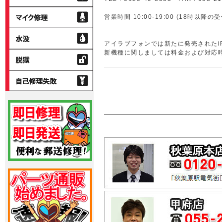
サ
ー
マ
ー
営業時間 10:00-19:00 (18時以
ム
イ
ボ
ク
水
タ
修
没
アイラブフォンでは新たに発売されたiPho
ン
理
新機種に関しましては料金および対応
修
脱
理
獄
自
己
修
理
失
敗